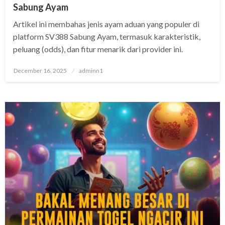
Sabung Ayam
Artikel ini membahas jenis ayam aduan yang populer di
platform SV388 Sabung Ayam, termasuk karakteristik,
peluang (odds), dan fitur menarik dari provider ini.
Posted
December 16, 2025
adminn1
on