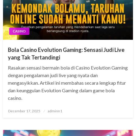
CASINO
Bola Casino Evolution Gaming: Sensasi Judi Live
yang Tak Tertandingi
Rasakan sensasi bermain bola di Casino Evolution Gaming
dengan pengalaman judi live yang nyata dan
mengasyikkan. Artikel ini membahas secara lengkap fitur
dan keunggulan Evolution Gaming dalam game bola
casino.
Posted
December 17, 2025
adminn1
on