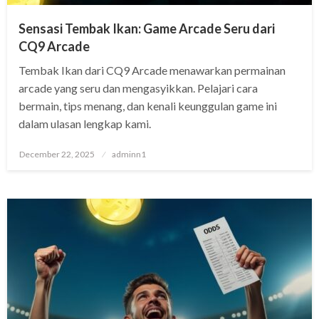
Sensasi Tembak Ikan: Game Arcade Seru dari
CQ9 Arcade
Tembak Ikan dari CQ9 Arcade menawarkan permainan
arcade yang seru dan mengasyikkan. Pelajari cara
bermain, tips menang, dan kenali keunggulan game ini
dalam ulasan lengkap kami.
Posted
December 22, 2025
adminn1
on