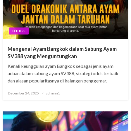
OTHERS
Mengenal Ayam Bangkok dalam Sabung Ayam
SV388 yang Menguntungkan
Kenali keunggulan ayam Bangkok sebagai jenis ayam
aduan dalam sabung ayam SV388, strategi odds terbaik,
dan alasan popularitasnya di kalangan penggemar.
Posted
December 24, 2025
adminn1
on