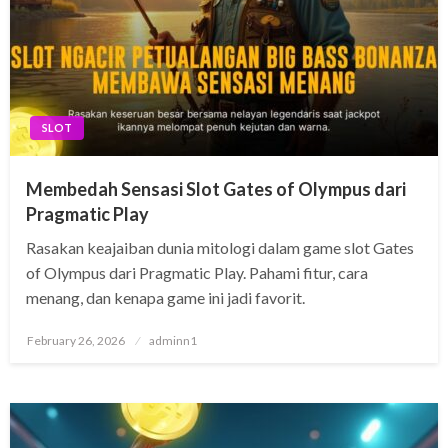
SLOT
Membedah Sensasi Slot Gates of Olympus dari
Pragmatic Play
Rasakan keajaiban dunia mitologi dalam game slot Gates
of Olympus dari Pragmatic Play. Pahami fitur, cara
menang, dan kenapa game ini jadi favorit.
Posted
February 26, 2026
adminn1
on