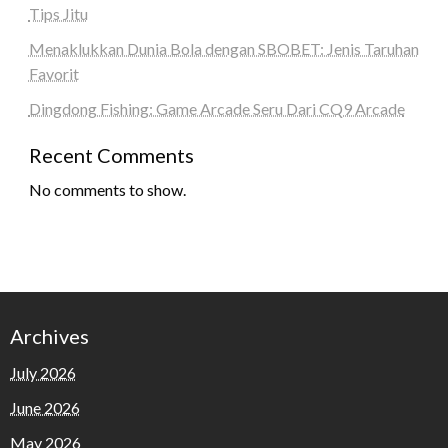
Tips Jitu
Menaklukkan Dunia Bola dengan SBOBET: Jenis Taruhan
Favorit
Dingdong Fishing: Game Arcade Seru Dari CQ9 Arcade
Recent Comments
No comments to show.
Archives
July 2026
June 2026
May 2026