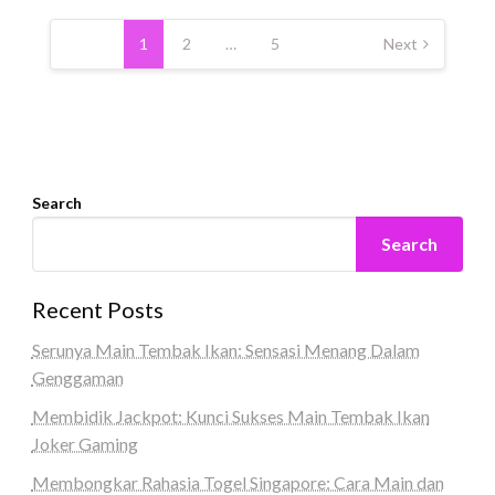
Posts
pagination
1
2
…
5
Next
Search
Search
Recent Posts
Serunya Main Tembak Ikan: Sensasi Menang Dalam
Genggaman
Membidik Jackpot: Kunci Sukses Main Tembak Ikan
Joker Gaming
Membongkar Rahasia Togel Singapore: Cara Main dan