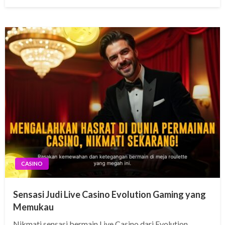
on
CASINO
Sensasi Judi Live Casino Evolution Gaming yang
Memukau
Nikmati sensasi bermain Live Casino dari Evolution