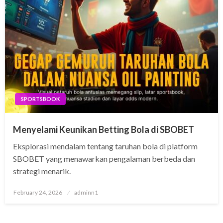
SPORTSBOOK
Menyelami Keunikan Betting Bola di SBOBET
Eksplorasi mendalam tentang taruhan bola di platform
SBOBET yang menawarkan pengalaman berbeda dan
strategi menarik.
Posted
February 24, 2026
adminn1
on