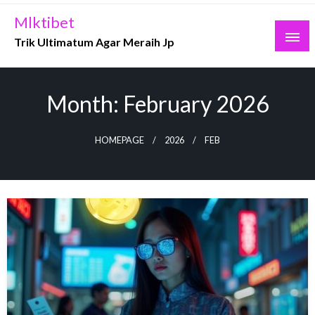
Skip
Mlktibet
to
Trik Ultimatum Agar Meraih Jp
content
Month:
February 2026
HOMEPAGE
2026
FEB