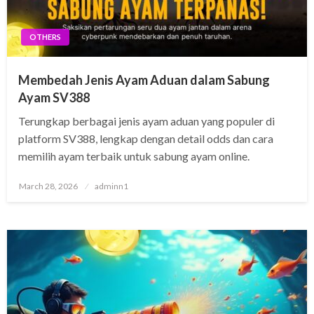
OTHERS
Membedah Jenis Ayam Aduan dalam Sabung
Ayam SV388
Terungkap berbagai jenis ayam aduan yang populer di
platform SV388, lengkap dengan detail odds dan cara
memilih ayam terbaik untuk sabung ayam online.
Posted
March 28, 2026
adminn1
on