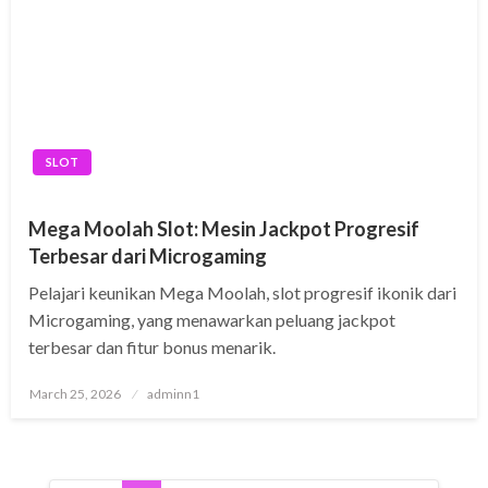
SLOT
Mega Moolah Slot: Mesin Jackpot Progresif
Terbesar dari Microgaming
Pelajari keunikan Mega Moolah, slot progresif ikonik dari
Microgaming, yang menawarkan peluang jackpot
terbesar dan fitur bonus menarik.
Posted
March 25, 2026
adminn1
on
Posts