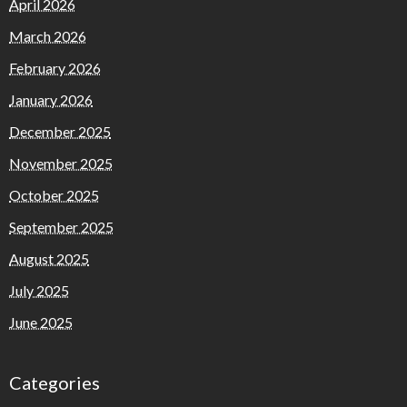
April 2026
March 2026
February 2026
January 2026
December 2025
November 2025
October 2025
September 2025
August 2025
July 2025
June 2025
Categories