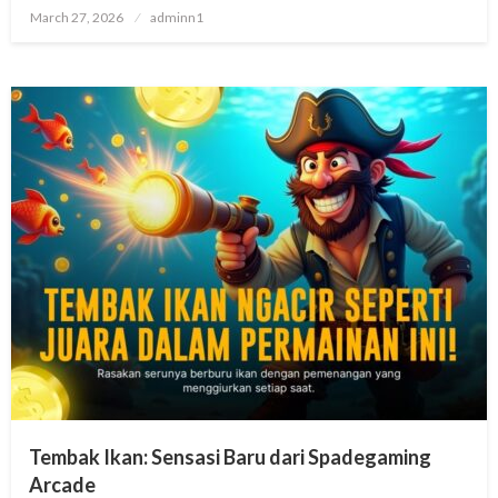
Posted
March 27, 2026
adminn1
on
Tembak Ikan: Sensasi Baru dari Spadegaming
Arcade