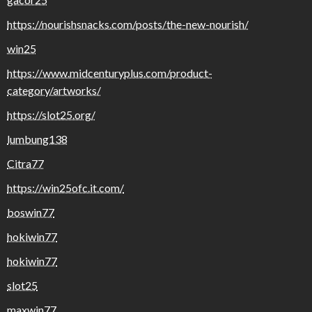
https://nourishsnacks.com/posts/the-new-nourish/
win25
https://www.midcenturyplus.com/product-
category/artworks/
https://slot25.org/
lumbung138
Citra77
https://win25ofc.it.com/
boswin77
hokiwin77
hokiwin77
slot25
maxwin77