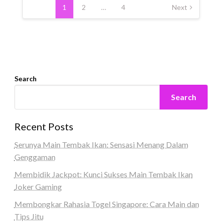
pagination
1
2
…
4
Next
Search
Search
Recent Posts
Serunya Main Tembak Ikan: Sensasi Menang Dalam
Genggaman
Membidik Jackpot: Kunci Sukses Main Tembak Ikan
Joker Gaming
Membongkar Rahasia Togel Singapore: Cara Main dan
Tips Jitu