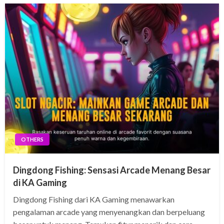
OTHERS
Dingdong Fishing: Sensasi Arcade Menang Besar
di KA Gaming
Dingdong Fishing dari KA Gaming menawarkan
pengalaman arcade yang menyenangkan dan berpeluang