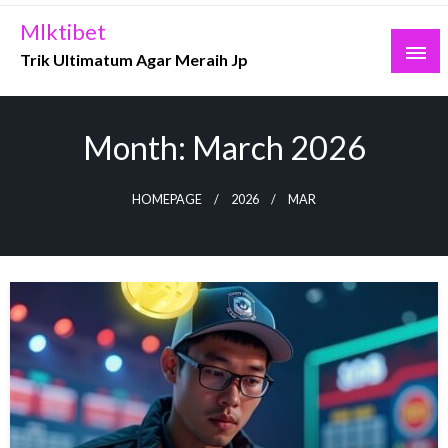
Skip
Mlktibet
to
Trik Ultimatum Agar Meraih Jp
content
Month:
March 2026
HOMEPAGE
2026
MAR