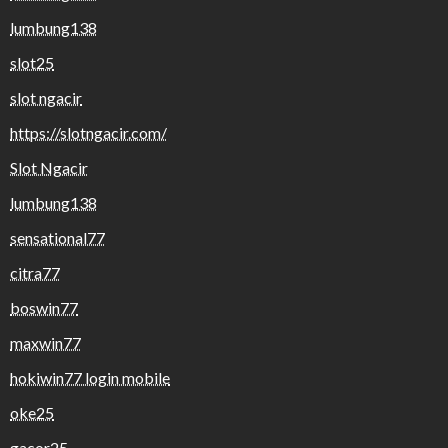
lumbung138
slot25
slot ngacir
https://slotngacir.com/
Slot Ngacir
lumbung138
sensational77
citra77
boswin77
maxwin77
hokiwin77 login mobile
oke25
gacor25