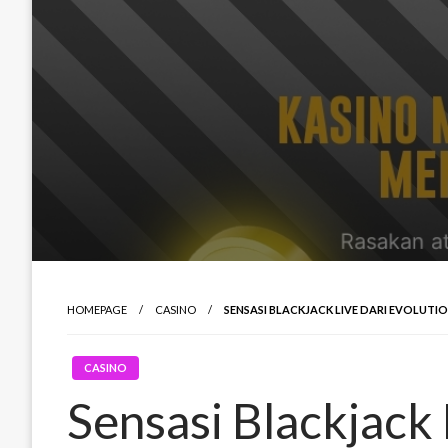
HOMEPAGE
CASINO
SENSASI BLACKJACK LIVE DARI EVOLU
CASINO
Sensasi Blackjack 