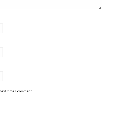
 next time I comment.