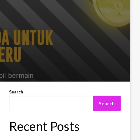
Search
Search
Recent Posts