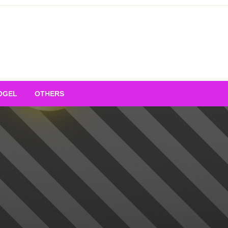
OGEL
OTHERS