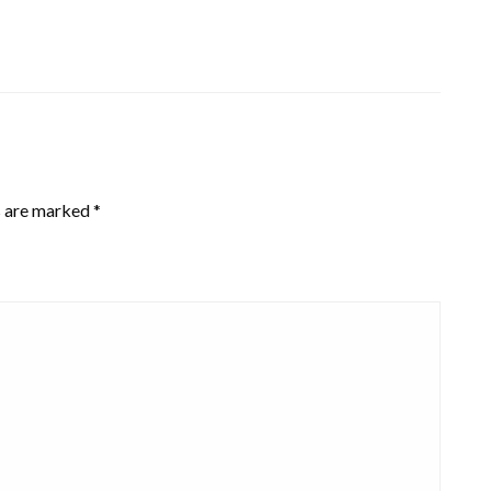
s are marked
*