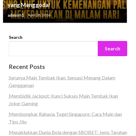
yang Menggoda!
adminn1
April 28, 2026
Search
Search
Recent Posts
Serunya Main Tembak Ikan: Sensasi Menang Dalam
Genggaman
Membidik Jackpot: Kunci Sukses Main Tembak Ikan
Joker Gaming
Membongkar Rahasia Togel Singapore: Cara Main dan
Tips Jitu
Menaklukkan Dunia Bola dengan SBOBET: Jenis Taruhan