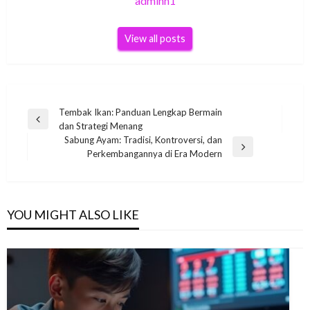
adminn1
View all posts
Post
Tembak Ikan: Panduan Lengkap Bermain
Previous
dan Strategi Menang
navigation
Post
Sabung Ayam: Tradisi, Kontroversi, dan
Next
Perkembangannya di Era Modern
Post
YOU MIGHT ALSO LIKE