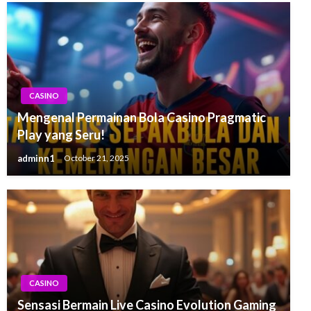
CASINO
Mengenal Permainan Bola Casino Pragmatic
Play yang Seru!
adminn1
October 21, 2025
CASINO
Sensasi Bermain Live Casino Evolution Gaming