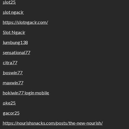
slot25
slot ngacir
https://slotngacir.com/
Slot Ngacir
lumbung138
sensational77
citra77
boswin77
maxwin77
hokiwin77 login mobile
oke25
gacor25
https://nourishsnacks.com/posts/the-new-nourish/