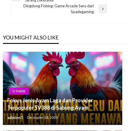
navigation
Post
Dingdong Fishing: Game Arcade Seru dari
Next
Spadegaming
Post
YOU MIGHT ALSO LIKE
OTHERS
Fokus Jenis Ayam Laga dan Provider
Terpopuler SV388 di Sabung Ayam
adminn1
December 28, 2025