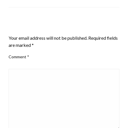
LEAVE A RESPONSE
Your email address will not be published.
Required fields
are marked
*
Comment
*