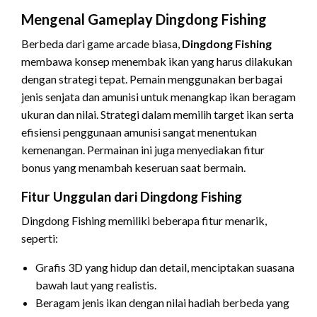
Mengenal Gameplay Dingdong Fishing
Berbeda dari game arcade biasa,
Dingdong Fishing
membawa konsep menembak ikan yang harus dilakukan
dengan strategi tepat. Pemain menggunakan berbagai
jenis senjata dan amunisi untuk menangkap ikan beragam
ukuran dan nilai. Strategi dalam memilih target ikan serta
efisiensi penggunaan amunisi sangat menentukan
kemenangan. Permainan ini juga menyediakan fitur
bonus yang menambah keseruan saat bermain.
Fitur Unggulan dari Dingdong Fishing
Dingdong Fishing memiliki beberapa fitur menarik,
seperti:
Grafis 3D yang hidup dan detail, menciptakan suasana
bawah laut yang realistis.
Beragam jenis ikan dengan nilai hadiah berbeda yang