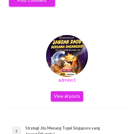
adminn1
View all posts
Post
Strategi Jitu Menang Togel Singapore yang
Previous
Jarang Diketahui