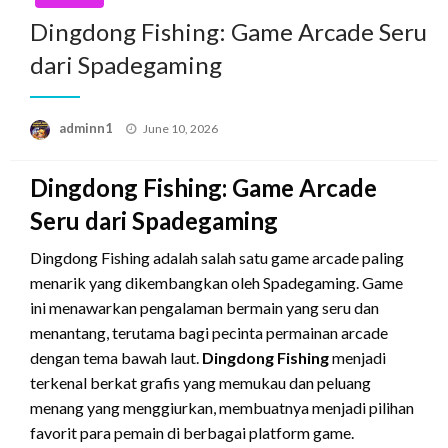
Dingdong Fishing: Game Arcade Seru
dari Spadegaming
Posted
adminn1
June 10, 2026
on
Dingdong Fishing: Game Arcade
Seru dari Spadegaming
Dingdong Fishing adalah salah satu game arcade paling
menarik yang dikembangkan oleh Spadegaming. Game
ini menawarkan pengalaman bermain yang seru dan
menantang, terutama bagi pecinta permainan arcade
dengan tema bawah laut.
Dingdong Fishing
menjadi
terkenal berkat grafis yang memukau dan peluang
menang yang menggiurkan, membuatnya menjadi pilihan
favorit para pemain di berbagai platform game.