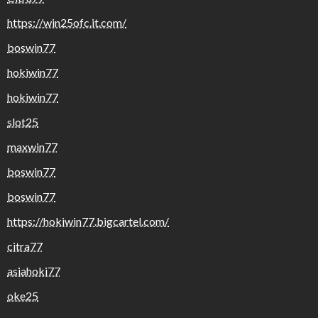
https://win25ofc.it.com/
boswin77
hokiwin77
hokiwin77
slot25
maxwin77
boswin77
boswin77
https://hokiwin77.bigcartel.com/
citra77
asiahoki77
oke25