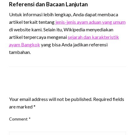
Referensi dan Bacaan Lanjutan
Untuk informasi lebih lengkap, Anda dapat membaca
artikel terkait tentang
jenis-jenis ayam aduan yang umum
di website kami. Selain itu, Wikipedia menyediakan
artikel terpercaya mengenai
sejarah dan karakteristik
ayam Bangkok
yang bisa Anda jadikan referensi
tambahan.
LEAVE A RESPONSE
Your email address will not be published.
Required fields
are marked
*
Comment
*