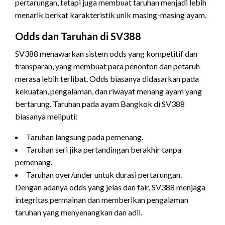
pertarungan, tetapi juga membuat taruhan menjadi lebih
menarik berkat karakteristik unik masing-masing ayam.
Odds dan Taruhan di SV388
SV388 menawarkan sistem odds yang kompetitif dan
transparan, yang membuat para penonton dan petaruh
merasa lebih terlibat. Odds biasanya didasarkan pada
kekuatan, pengalaman, dan riwayat menang ayam yang
bertarung. Taruhan pada ayam Bangkok di SV388
biasanya meliputi:
Taruhan langsung pada pemenang.
Taruhan seri jika pertandingan berakhir tanpa
pemenang.
Taruhan over/under untuk durasi pertarungan.
Dengan adanya odds yang jelas dan fair, SV388 menjaga
integritas permainan dan memberikan pengalaman
taruhan yang menyenangkan dan adil.