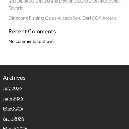
Menaklukkan Dunia Bola dengan SBOBET: Jenis Taruhan
Favorit
Dingdong Fishing: Game Arcade Seru Dari CQ9 Arcade
Recent Comments
No comments to show.
Archives
July 2026
June 2026
May 2026
April 2026
March 2026