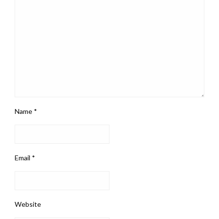
Name
*
Email
*
Website