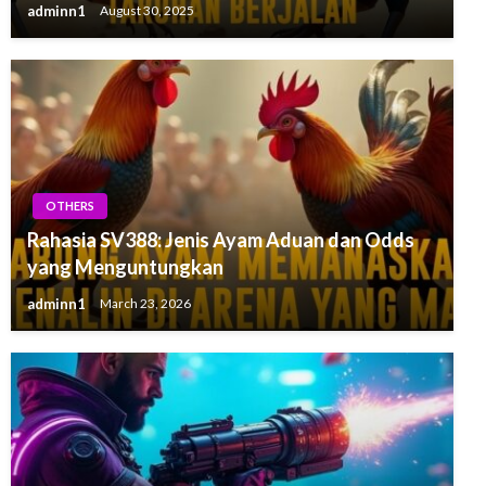
adminn1
August 30, 2025
OTHERS
Rahasia SV388: Jenis Ayam Aduan dan Odds
yang Menguntungkan
adminn1
March 23, 2026