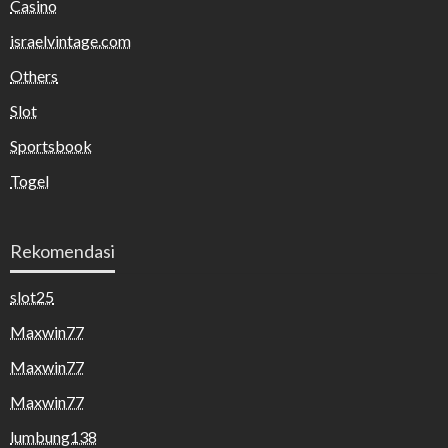
Casino
israelvintage.com
Others
Slot
Sportsbook
Togel
Rekomendasi
slot25
Maxwin77
Maxwin77
Maxwin77
lumbung138