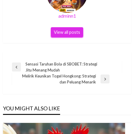
adminn1
View all posts
Post
Sensasi Taruhan Bola di SBOBET: Strategi
Previous
Jitu Menang Mudah
navigation
Post
Melirik Keunikan Togel Hongkong: Strategi
Next
dan Peluang Menarik
Post
YOU MIGHT ALSO LIKE