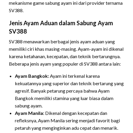
mekanisme game sabung ayam ini dari provider ternama
SV388.
Jenis Ayam Aduan dalam Sabung Ayam
SV388
SV388 menawarkan berbagai jenis ayam aduan yang
memiliki ciri khas masing-masing. Ayam-ayam ini dikenal
karena ketahanan, kecepatan, dan teknik bertarungnya.
Beberapa jenis ayam yang populer di SV388 antara lain:
Ayam Bangkok:
Ayam ini terkenal karena
kekuatannya yang superior dan teknik bertarung yang
agresif. Banyak petarung percaya bahwa Ayam
Bangkok memiliki stamina yang luar biasa dalam
sabung ayam.
Ayam Manila:
Dikenal dengan kecepatan dan
refleksnya, Ayam Manila sering menjadi favorit bagi
petaruh yang menginginkan adu cepat dan menarik.