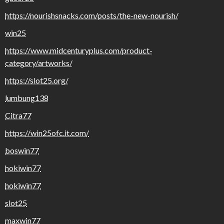
https://nourishsnacks.com/posts/the-new-nourish/
win25
https://www.midcenturyplus.com/product-
category/artworks/
https://slot25.org/
lumbung138
Citra77
https://win25ofc.it.com/
boswin77
hokiwin77
hokiwin77
slot25
maxwin77