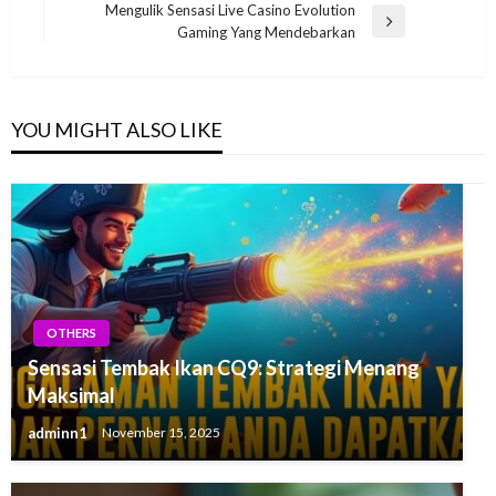
Post
Mengulik Sensasi Live Casino Evolution
Next
Gaming Yang Mendebarkan
Post
YOU MIGHT ALSO LIKE
OTHERS
Sensasi Tembak Ikan CQ9: Strategi Menang
Maksimal
adminn1
November 15, 2025