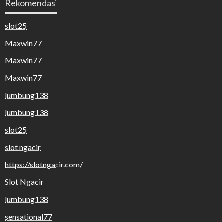
Rekomendasi
slot25
Maxwin77
Maxwin77
Maxwin77
lumbung138
lumbung138
slot25
slot ngacir
https://slotngacir.com/
Slot Ngacir
lumbung138
sensational77