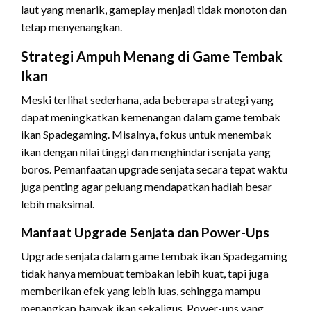
laut yang menarik, gameplay menjadi tidak monoton dan
tetap menyenangkan.
Strategi Ampuh Menang di Game Tembak
Ikan
Meski terlihat sederhana, ada beberapa strategi yang
dapat meningkatkan kemenangan dalam game tembak
ikan Spadegaming. Misalnya, fokus untuk menembak
ikan dengan nilai tinggi dan menghindari senjata yang
boros. Pemanfaatan upgrade senjata secara tepat waktu
juga penting agar peluang mendapatkan hadiah besar
lebih maksimal.
Manfaat Upgrade Senjata dan Power-Ups
Upgrade senjata dalam game tembak ikan Spadegaming
tidak hanya membuat tembakan lebih kuat, tapi juga
memberikan efek yang lebih luas, sehingga mampu
menangkap banyak ikan sekaligus. Power-ups yang