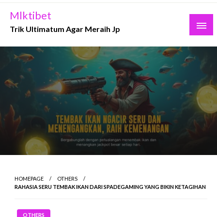
Skip
Mlktibet
to
Trik Ultimatum Agar Meraih Jp
content
HOMEPAGE
OTHERS
RAHASIA SERU TEMBAK IKAN DARI SPADEGAMING YANG BIKIN KETAGIHAN
OTHERS