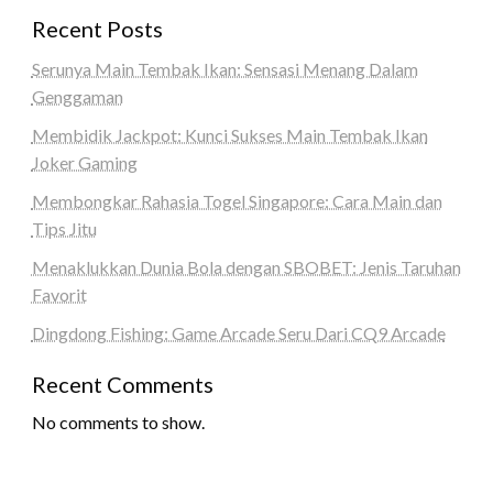
Recent Posts
Serunya Main Tembak Ikan: Sensasi Menang Dalam
Genggaman
Membidik Jackpot: Kunci Sukses Main Tembak Ikan
Joker Gaming
Membongkar Rahasia Togel Singapore: Cara Main dan
Tips Jitu
Menaklukkan Dunia Bola dengan SBOBET: Jenis Taruhan
Favorit
Dingdong Fishing: Game Arcade Seru Dari CQ9 Arcade
Recent Comments
No comments to show.