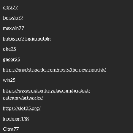
citra77
boswin77
maxwin77
hokiwin77 login mobile
oke25
gacor25
https://nourishsnacks.com/posts/the-new-nourish/
win25
https://www.midcenturyplus.com/product-
category/artworks/
https://slot25.org/
lumbung138
Citra77