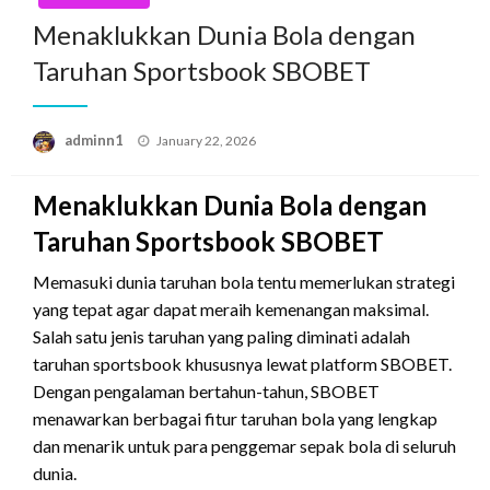
Menaklukkan Dunia Bola dengan
Taruhan Sportsbook SBOBET
Posted
adminn1
January 22, 2026
on
Menaklukkan Dunia Bola dengan
Taruhan Sportsbook SBOBET
Memasuki dunia taruhan bola tentu memerlukan strategi
yang tepat agar dapat meraih kemenangan maksimal.
Salah satu jenis taruhan yang paling diminati adalah
taruhan sportsbook khususnya lewat platform SBOBET.
Dengan pengalaman bertahun-tahun, SBOBET
menawarkan berbagai fitur taruhan bola yang lengkap
dan menarik untuk para penggemar sepak bola di seluruh
dunia.