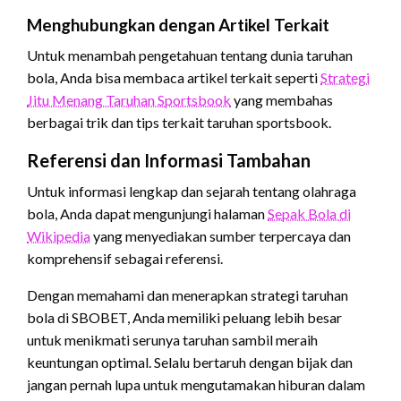
Menghubungkan dengan Artikel Terkait
Untuk menambah pengetahuan tentang dunia taruhan
bola, Anda bisa membaca artikel terkait seperti
Strategi
Jitu Menang Taruhan Sportsbook
yang membahas
berbagai trik dan tips terkait taruhan sportsbook.
Referensi dan Informasi Tambahan
Untuk informasi lengkap dan sejarah tentang olahraga
bola, Anda dapat mengunjungi halaman
Sepak Bola di
Wikipedia
yang menyediakan sumber terpercaya dan
komprehensif sebagai referensi.
Dengan memahami dan menerapkan strategi taruhan
bola di SBOBET, Anda memiliki peluang lebih besar
untuk menikmati serunya taruhan sambil meraih
keuntungan optimal. Selalu bertaruh dengan bijak dan
jangan pernah lupa untuk mengutamakan hiburan dalam