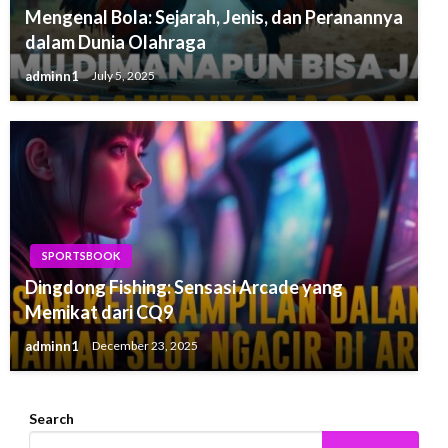
Mengenal Bola: Sejarah, Jenis, dan Peranannya
dalam Dunia Olahraga
adminn1
July 5, 2025
SPORTSBOOK
Dingdong Fishing: Sensasi Arcade yang
Memikat dari CQ9
adminn1
December 23, 2025
Search