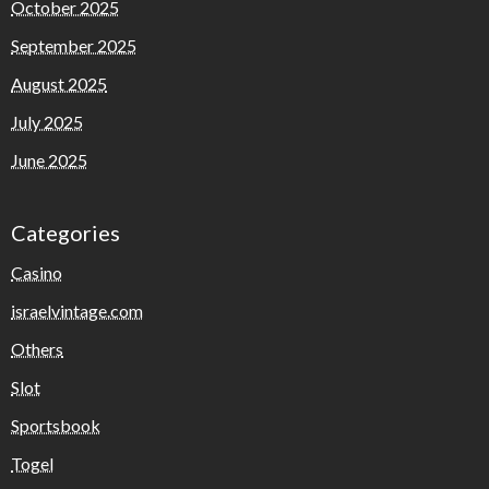
October 2025
September 2025
August 2025
July 2025
June 2025
Categories
Casino
israelvintage.com
Others
Slot
Sportsbook
Togel