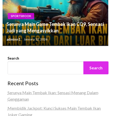
SPORTSBOOK
Serunya Main Game Tembak Ikan CQ9, Sensasi
Judi yang Mengasyikkan
adminn1
January 12, 2026
Search
Search
Recent Posts
Serunya Main Tembak Ikan: Sensasi Menang Dalam
Genggaman
Membidik Jackpot: Kunci Sukses Main Tembak Ikan
Joker Gaming