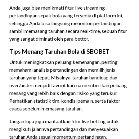
Anda juga bisa menikmati fitur live streaming
pertandingan sepak bola yang tersedia di platform ini,
sehingga Anda bisa langsung menonton pertandingan
sambil memasang taruhan secara real-time, sebuah fitur
yang sangat diminati oleh para bettor.
Tips Menang Taruhan Bola di SBOBET
Untuk meningkatkan peluang kemenangan, penting
memahami analisis pertandingan dan memilih jenis
taruhan yang tepat. Misalnya, taruhan handicap dan
over/under menjadi favorit karena memberikan peluang
menang yang lebih baik dengan risiko yang terukur.
Perhatikan statistik tim, kondisi pemain, serta faktor
cuaca sebelum memasang taruhan.
Jangan lupa juga manfaatkan fitur live betting untuk
mengikuti jalannya pertandingan dan menyesuaikan
taruhan Anda sesuai momentum pertandingan.