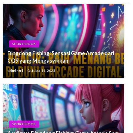
SPORTSBOOK
Dingdong Fishing: Sensasi Game Arcade dari
CQ9 yang Mengasyikkan
adminn1
October 11, 2025
SPORTSBOOK