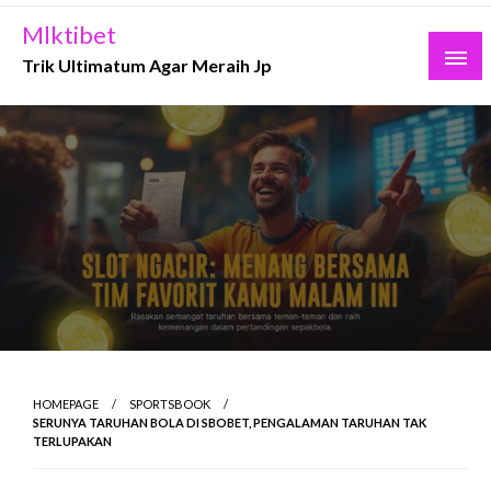
Skip
Mlktibet
to
Trik Ultimatum Agar Meraih Jp
content
HOMEPAGE
SPORTSBOOK
SERUNYA TARUHAN BOLA DI SBOBET, PENGALAMAN TARUHAN TAK
TERLUPAKAN