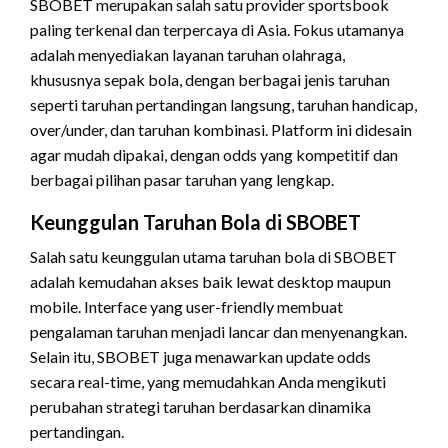
SBOBET merupakan salah satu provider sportsbook
paling terkenal dan terpercaya di Asia. Fokus utamanya
adalah menyediakan layanan taruhan olahraga,
khususnya sepak bola, dengan berbagai jenis taruhan
seperti taruhan pertandingan langsung, taruhan handicap,
over/under, dan taruhan kombinasi. Platform ini didesain
agar mudah dipakai, dengan odds yang kompetitif dan
berbagai pilihan pasar taruhan yang lengkap.
Keunggulan Taruhan Bola di SBOBET
Salah satu keunggulan utama taruhan bola di SBOBET
adalah kemudahan akses baik lewat desktop maupun
mobile. Interface yang user-friendly membuat
pengalaman taruhan menjadi lancar dan menyenangkan.
Selain itu, SBOBET juga menawarkan update odds
secara real-time, yang memudahkan Anda mengikuti
perubahan strategi taruhan berdasarkan dinamika
pertandingan.