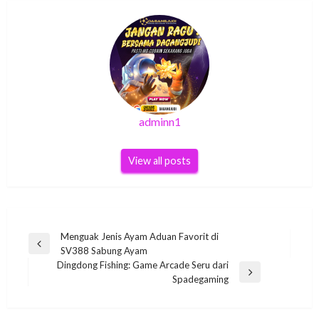
adminn1
View all posts
Post
Menguak Jenis Ayam Aduan Favorit di
Previous
SV388 Sabung Ayam
navigation
Post
Dingdong Fishing: Game Arcade Seru dari
Next
Spadegaming
Post