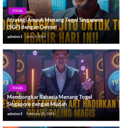
TOGEL
Strategi Ampuh Menang Togel Singapore
(SGP) dengan Cermat
adminn1
June 9, 2026
TOGEL
Membongkar Rahasia Menang Togel
Singapore dengan Mudah
adminn1
February 25, 2026