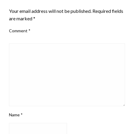
LEAVE A RESPONSE
Your email address will not be published.
Required fields
are marked
*
Comment
*
Name
*