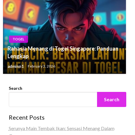
TOGEL
Rahasia Menang di Togel Singapore: Panduan
Lengkap
adminn1
February 3, 2026
Search
Search
Recent Posts
Serunya Main Tembak Ikan: Sensasi Menang Dalam