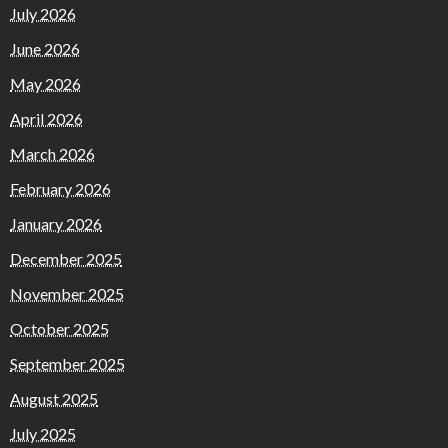
July 2026
June 2026
May 2026
April 2026
March 2026
February 2026
January 2026
December 2025
November 2025
October 2025
September 2025
August 2025
July 2025