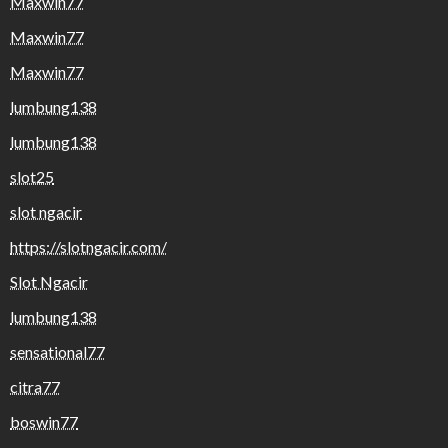
Maxwin77
Maxwin77
Maxwin77
lumbung138
lumbung138
slot25
slot ngacir
https://slotngacir.com/
Slot Ngacir
lumbung138
sensational77
citra77
boswin77