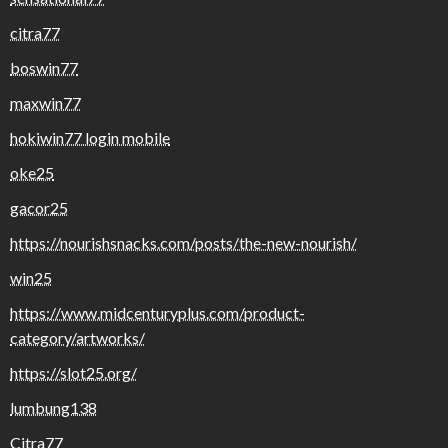
citra77
boswin77
maxwin77
hokiwin77 login mobile
oke25
gacor25
https://nourishsnacks.com/posts/the-new-nourish/
win25
https://www.midcenturyplus.com/product-
category/artworks/
https://slot25.org/
lumbung138
Citra77