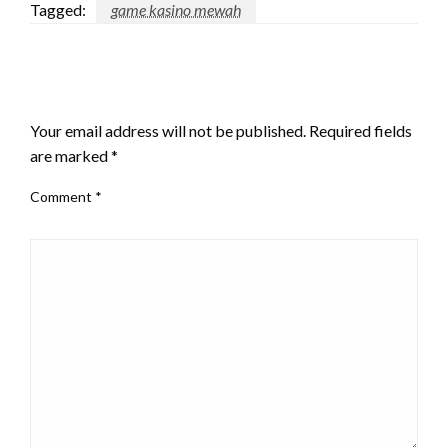
Tagged:
game kasino mewah
LEAVE A RESPONSE
Your email address will not be published.
Required fields
are marked
*
Comment
*