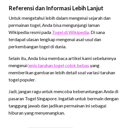
Referensi dan Informasi Lebih Lanjut
Untuk mengetahui lebih dalam mengenai sejarah dan
permainan togel, Anda bisa mengunjungi laman
Wikipedia resmi pada
Togel di Wikipedia
. Di sana
terdapat ulasan lengkap mengenai asal-usul dan
perkembangan togel di dunia.
Selain itu, Anda bisa membaca artikel kami sebelumnya
mengenai
jenis taruhan togel colok bebas
yang
memberikan gambaran lebih detail soal variasi taruhan
togel populer.
Jadi, jangan ragu untuk mencoba keberuntungan Anda di
pasaran Togel Singapore. Ingatlah untuk bermain dengan
tanggung jawab dan jadikan permainan ini sebagai
hiburan yang menyenangkan.