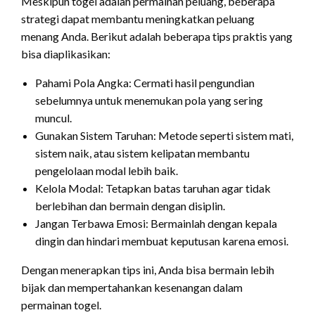
Meskipun togel adalah permainan peluang, beberapa
strategi dapat membantu meningkatkan peluang
menang Anda. Berikut adalah beberapa tips praktis yang
bisa diaplikasikan:
Pahami Pola Angka: Cermati hasil pengundian
sebelumnya untuk menemukan pola yang sering
muncul.
Gunakan Sistem Taruhan: Metode seperti sistem mati,
sistem naik, atau sistem kelipatan membantu
pengelolaan modal lebih baik.
Kelola Modal: Tetapkan batas taruhan agar tidak
berlebihan dan bermain dengan disiplin.
Jangan Terbawa Emosi: Bermainlah dengan kepala
dingin dan hindari membuat keputusan karena emosi.
Dengan menerapkan tips ini, Anda bisa bermain lebih
bijak dan mempertahankan kesenangan dalam
permainan togel.