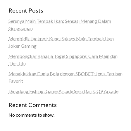
Recent Posts
Serunya Main Tembak Ikan: Sensasi Menang Dalam
Genggaman
Membidik Jackpot: Kunci Sukses Main Tembak Ikan
Joker Gaming
Membongkar Rahasia Togel Singapore: Cara Main dan
Tips Jitu
Menaklukkan Dunia Bola dengan SBOBET: Jenis Taruhan
Favorit
Dingdong Fishing: Game Arcade Seru Dari CQ9 Arcade
Recent Comments
No comments to show.