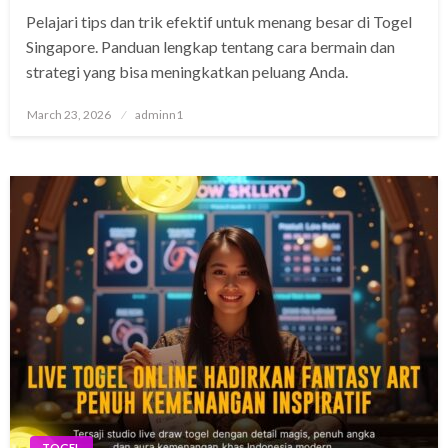
Pelajari tips dan trik efektif untuk menang besar di Togel
Singapore. Panduan lengkap tentang cara bermain dan
strategi yang bisa meningkatkan peluang Anda.
Posted
March 23, 2026
adminn1
on
TOGEL