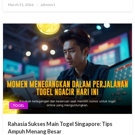
Posted
March 31, 2026
adminn1
on
TOGEL
Rahasia Sukses Main Togel Singapore: Tips
Ampuh Menang Besar