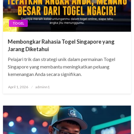
TOGEL
Membongkar Rahasia Togel Singapore yang
Jarang Diketahui
Pelajari trik dan strategi unik dalam permainan Togel
Singapore yang membantu meningkatkan peluang
kemenangan Anda secara signifikan.
Posted
April 1, 2026
adminn1
on