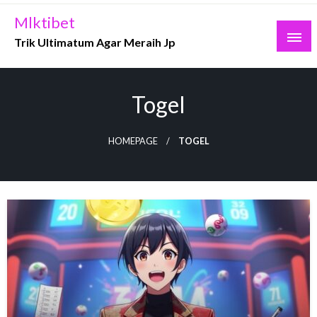
Skip
Mlktibet
to
Trik Ultimatum Agar Meraih Jp
content
Togel
HOMEPAGE
TOGEL