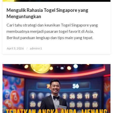
Mengulik Rahasia Togel Singapore yang
Menguntungkan
Cari tahu strategi dan keunikan Togel Singapore yang
membuatnya menjadi pasaran togel favorit di Asia.
Berikut panduan lengkap dan tips main yang tepat.
Posted
April 3, 2026
adminn1
on