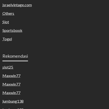
israelvintage.com
Others
Slot
Sportsbook
Togel
Rekomendasi
slot25
Maxwin77
Maxwin77
Maxwin77
lumbung138