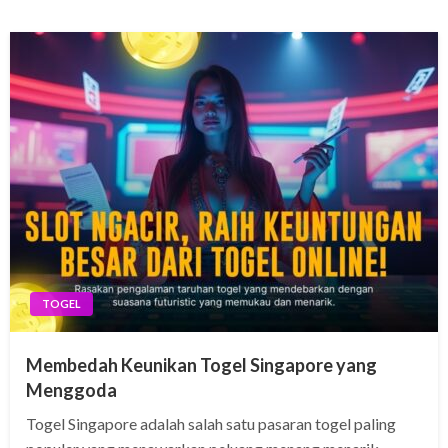
TOGEL
Membedah Keunikan Togel Singapore yang
Menggoda
Togel Singapore adalah salah satu pasaran togel paling