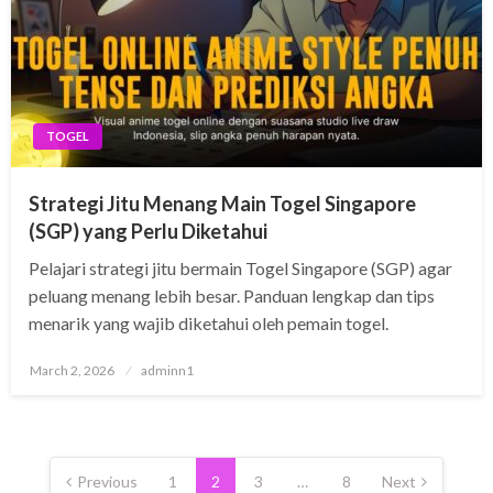
TOGEL
Strategi Jitu Menang Main Togel Singapore
(SGP) yang Perlu Diketahui
Pelajari strategi jitu bermain Togel Singapore (SGP) agar
peluang menang lebih besar. Panduan lengkap dan tips
menarik yang wajib diketahui oleh pemain togel.
Posted
March 2, 2026
adminn1
on
Posts
pagination
Previous
1
2
3
…
8
Next