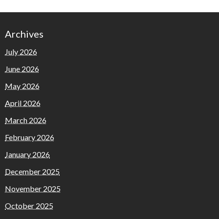
Archives
July 2026
June 2026
May 2026
April 2026
March 2026
February 2026
January 2026
December 2025
November 2025
October 2025