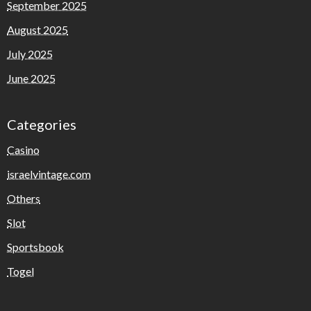
September 2025
August 2025
July 2025
June 2025
Categories
Casino
israelvintage.com
Others
Slot
Sportsbook
Togel