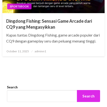
SPORTSBOOK
Dingdong Fishing: Sensasi Game Arcade dari
CQ9 yang Mengasyikkan
Kupas tuntas Dingdong Fishing, game arcade populer dari
CQ9 dengan gameplay seru dan peluang menang tinggi.
Posted
October 11, 2025
adminn1
on
Search
Search