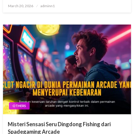
Posted
March 20, 2026
adminn1
on
OTHERS
Misteri Sensasi Seru Dingdong Fishing dari
Spadegaming Arcade