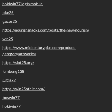
hokiwin77 login mobile
oke25
gacor25
https://nourishsnacks.com/posts/the-new-nourish/
win25
https://www.midcenturyplus.com/product-
category/artworks/
https://slot25.org/
lumbung138
Citra77
https://win25ofc.it.com/
boswin77
hokiwin77