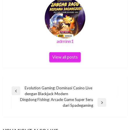
adminn1
View all posts
Post
Evolution Gaming: Dominasi Casino Live
Previous
dengan Blackjack Modern
navigation
Post
Dingdong Fishing: Arcade Game Super Seru
Next
dari Spadegaming
Post