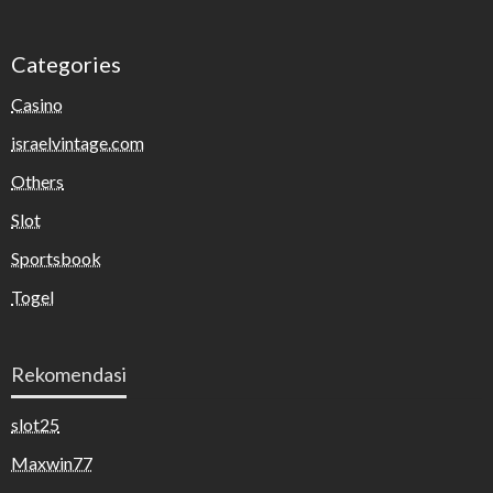
Categories
Casino
israelvintage.com
Others
Slot
Sportsbook
Togel
Rekomendasi
slot25
Maxwin77