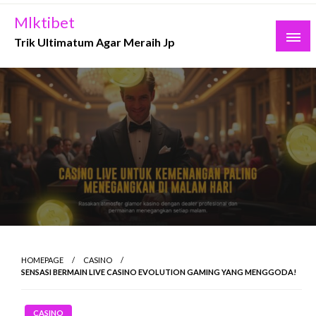
Skip
Mlktibet
to
Trik Ultimatum Agar Meraih Jp
content
HOMEPAGE
CASINO
SENSASI BERMAIN LIVE CASINO EVOLUTION GAMING YANG MENGGODA!
CASINO