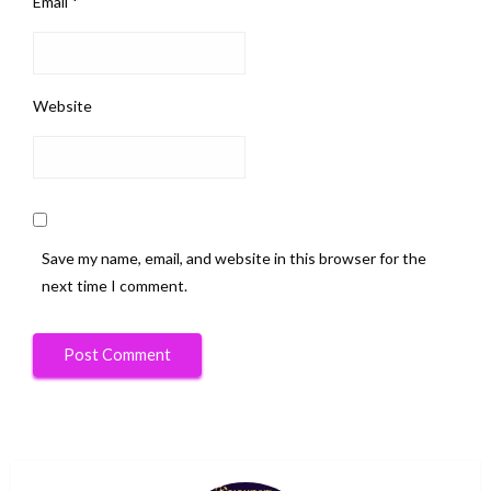
Email
*
Website
Save my name, email, and website in this browser for the
next time I comment.