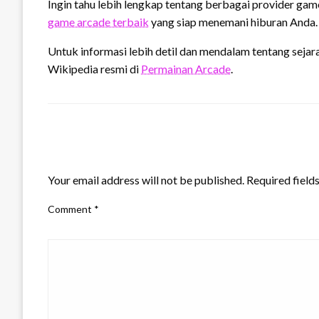
Ingin tahu lebih lengkap tentang berbagai provider ga
game arcade terbaik
yang siap menemani hiburan Anda.
Untuk informasi lebih detil dan mendalam tentang seja
Wikipedia resmi di
Permainan Arcade
.
LEAVE A RESPONSE
Your email address will not be published.
Required field
Comment
*