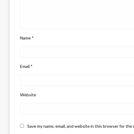
Name
*
Email
*
Website
Save my name, email, and website in this browser for the