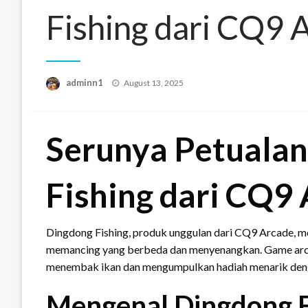
Fishing dari CQ9 
Posted
adminn1
August 13, 2025
on
Serunya Petuala
Fishing dari CQ9
Dingdong Fishing, produk unggulan dari CQ9 Arcade, 
memancing yang berbeda dan menyenangkan. Game arca
menembak ikan dan mengumpulkan hadiah menarik denga
Mengenal Dingdong F