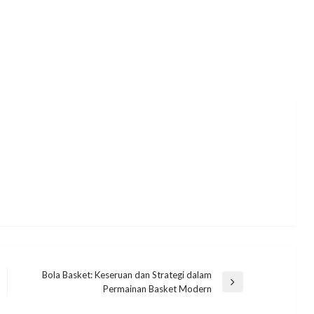
Bola Basket: Keseruan dan Strategi dalam
Next
Permainan Basket Modern
Post