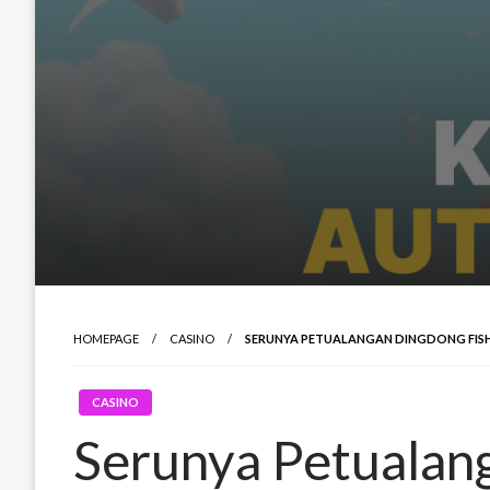
HOMEPAGE
CASINO
SERUNYA PETUALANGAN DINGDONG FISH
CASINO
Serunya Petualan