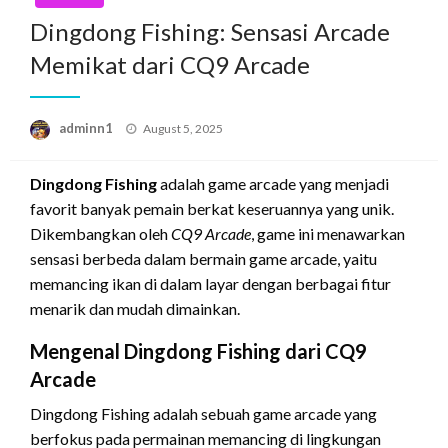
Dingdong Fishing: Sensasi Arcade
Memikat dari CQ9 Arcade
Posted
adminn1
August 5, 2025
on
Dingdong Fishing
adalah game arcade yang menjadi
favorit banyak pemain berkat keseruannya yang unik.
Dikembangkan oleh
CQ9 Arcade
, game ini menawarkan
sensasi berbeda dalam bermain game arcade, yaitu
memancing ikan di dalam layar dengan berbagai fitur
menarik dan mudah dimainkan.
Mengenal Dingdong Fishing dari CQ9
Arcade
Dingdong Fishing adalah sebuah game arcade yang
berfokus pada permainan memancing di lingkungan