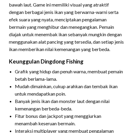
bawah laut. Game ini memiliki visual yang atraktif
dengan berbagai jenis ikan yang berwarna-warni serta
efek suara yang nyata, menciptakan pengalaman
bermain yang menghibur dan menegangkan. Pemain
diajak untuk menembak ikan sebanyak mungkin dengan
menggunakan alat pancing yang tersedia, dan setiap jenis
ikan memberikan nilai kemenangan yang berbeda.
Keunggulan Dingdong Fishing
Grafik yang hidup dan penuh warna, membuat pemain
betah berlama-lama.
Mudah dimainkan, cukup arahkan dan tembak ikan
untuk mendapatkan poin.
Banyak jenis ikan dan monster laut dengan nilai
kemenangan berbeda-beda.
Fitur bonus dan jackpot yang menggiurkan
menambah keseruan bermain.
Interaksi multiplayer yang membuat pengalaman