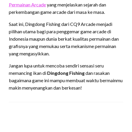
Permainan Arcade
yang menjelaskan sejarah dan
perkembangan game arcade dari masa ke masa.
Saat ini, Dingdong Fishing dari CQ9 Arcade menjadi
pilihan utama bagi para penggemar game arcade di
Indonesia maupun dunia berkat kualitas permainan dan
grafisnya yang memukau serta mekanisme permainan
yang mengasyikkan.
Jangan lupa untuk mencoba sendiri sensasi seru
memancing ikan di
Dingdong Fishing
dan rasakan
bagaimana game ini mampu membuat waktu bermainmu
makin menyenangkan dan berkesan!
LEAVE A RESPONSE