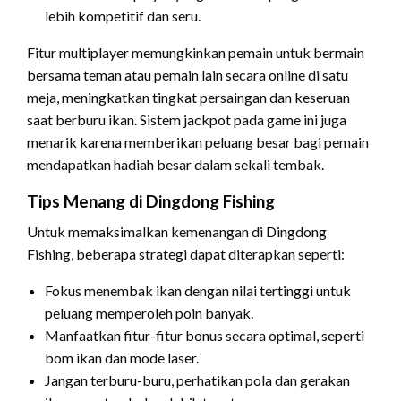
lebih kompetitif dan seru.
Fitur multiplayer memungkinkan pemain untuk bermain
bersama teman atau pemain lain secara online di satu
meja, meningkatkan tingkat persaingan dan keseruan
saat berburu ikan. Sistem jackpot pada game ini juga
menarik karena memberikan peluang besar bagi pemain
mendapatkan hadiah besar dalam sekali tembak.
Tips Menang di Dingdong Fishing
Untuk memaksimalkan kemenangan di Dingdong
Fishing, beberapa strategi dapat diterapkan seperti:
Fokus menembak ikan dengan nilai tertinggi untuk
peluang memperoleh poin banyak.
Manfaatkan fitur-fitur bonus secara optimal, seperti
bom ikan dan mode laser.
Jangan terburu-buru, perhatikan pola dan gerakan