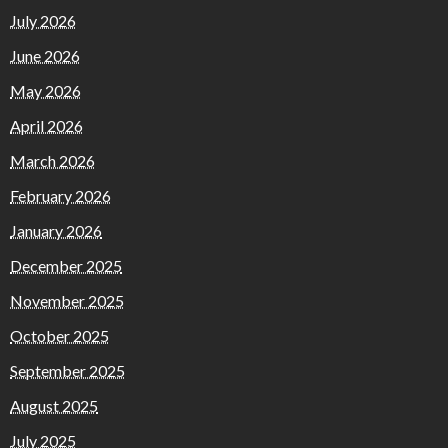
July 2026
June 2026
May 2026
April 2026
March 2026
February 2026
January 2026
December 2025
November 2025
October 2025
September 2025
August 2025
July 2025