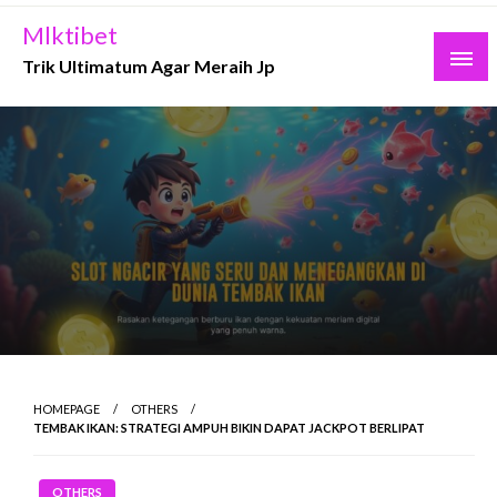
Skip
Mlktibet
to
Trik Ultimatum Agar Meraih Jp
content
HOMEPAGE
OTHERS
TEMBAK IKAN: STRATEGI AMPUH BIKIN DAPAT JACKPOT BERLIPAT
OTHERS