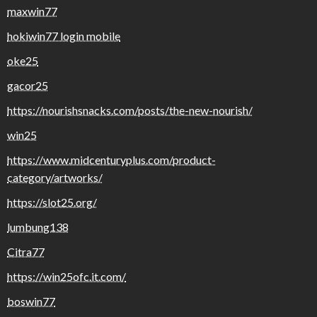
maxwin77
hokiwin77 login mobile
oke25
gacor25
https://nourishsnacks.com/posts/the-new-nourish/
win25
https://www.midcenturyplus.com/product-
category/artworks/
https://slot25.org/
lumbung138
Citra77
https://win25ofc.it.com/
boswin77