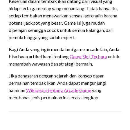
Keseruan dalam tembak ikan datang dari visual yang
hidup serta gameplay yang menantang. Tidak hanya itu,
setiap tembakan menawarkan sensasi adrenalin karena
potensi jackpot yang besar. Game ini juga mudah
dipelajari sehingga cocok untuk semua kalangan, dari
pemula hingga yang sudah expert.
Bagi Anda yang ingin mendalami game arcade lain, Anda
bisa baca artikel kami tentang
Game Slot Terbaru
untuk
menambah wawasan dan strategi bermain.
Jika penasaran dengan sejarah dan konsep dasar
permainan tembak ikan, Anda dapat mengunjungi
halaman
Wikipedia tentang Arcade Game
yang
membahas jenis permainan ini secara lengkap.