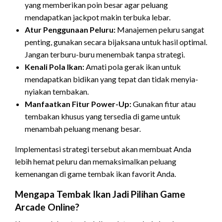
yang memberikan poin besar agar peluang
mendapatkan jackpot makin terbuka lebar.
Atur Penggunaan Peluru:
Manajemen peluru sangat
penting, gunakan secara bijaksana untuk hasil optimal.
Jangan terburu-buru menembak tanpa strategi.
Kenali Pola Ikan:
Amati pola gerak ikan untuk
mendapatkan bidikan yang tepat dan tidak menyia-
nyiakan tembakan.
Manfaatkan Fitur Power-Up:
Gunakan fitur atau
tembakan khusus yang tersedia di game untuk
menambah peluang menang besar.
Implementasi strategi tersebut akan membuat Anda
lebih hemat peluru dan memaksimalkan peluang
kemenangan di game tembak ikan favorit Anda.
Mengapa Tembak Ikan Jadi Pilihan Game
Arcade Online?