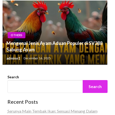
OTHERS
Mengenal Jenis Ayam Aduan Populer di SV388
Sabung Ayam
adminn1
December 16, 2025
Search
Search
Recent Posts
Serunya Main Tembak Ikan: Sensasi Menang Dalam