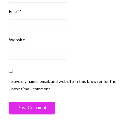
Email
*
Website
Save my name, email, and website in this browser for the
next time I comment.