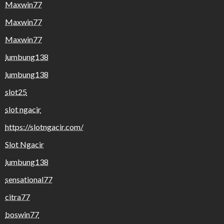
Maxwin77
Maxwin77
Maxwin77
lumbung138
lumbung138
slot25
slot ngacir
https://slotngacir.com/
Slot Ngacir
lumbung138
sensational77
citra77
boswin77