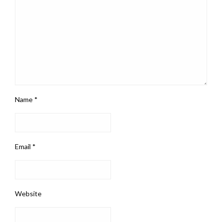
Name
*
Email
*
Website