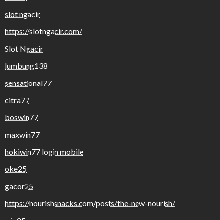
slot ngacir
https://slotngacir.com/
Slot Ngacir
lumbung138
sensational77
citra77
boswin77
maxwin77
hokiwin77 login mobile
oke25
gacor25
https://nourishsnacks.com/posts/the-new-nourish/