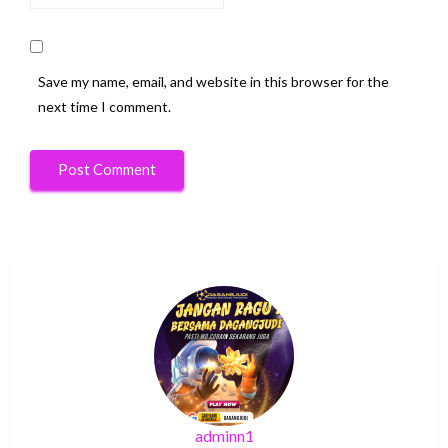
Save my name, email, and website in this browser for the
next time I comment.
adminn1