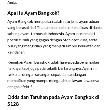
Anda.
Apa itu Ayam Bangkok?
Ayam Bangkok merupakan salah satu jenis ayam aduan
yang berasal dari Thailand dan telah dikenal luas di dunia
sabung ayam, termasuk Indonesia. Ayam ini memiliki
postur tubuh yang gagah dengan otot-otot kuat, serta
bulu yang mengkilap yang menjadi simbol kekuatan dan
keindahan.
Keunikan Ayam Bangkok tidak hanya pada penampilan
fisiknya, tapi juga pada teknik bertarungnya. Ayam ini
terkenal dengan serangan cepat dan tendangan
mematikan yang mampu mengalahkan lawan-lawannya
dengan efektif.
Odds dan Taruhan pada Ayam Bangkok di
S128