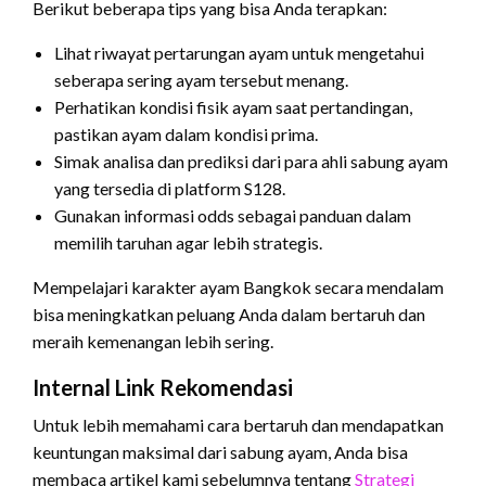
Berikut beberapa tips yang bisa Anda terapkan:
Lihat riwayat pertarungan ayam untuk mengetahui
seberapa sering ayam tersebut menang.
Perhatikan kondisi fisik ayam saat pertandingan,
pastikan ayam dalam kondisi prima.
Simak analisa dan prediksi dari para ahli sabung ayam
yang tersedia di platform S128.
Gunakan informasi odds sebagai panduan dalam
memilih taruhan agar lebih strategis.
Mempelajari karakter ayam Bangkok secara mendalam
bisa meningkatkan peluang Anda dalam bertaruh dan
meraih kemenangan lebih sering.
Internal Link Rekomendasi
Untuk lebih memahami cara bertaruh dan mendapatkan
keuntungan maksimal dari sabung ayam, Anda bisa
membaca artikel kami sebelumnya tentang
Strategi