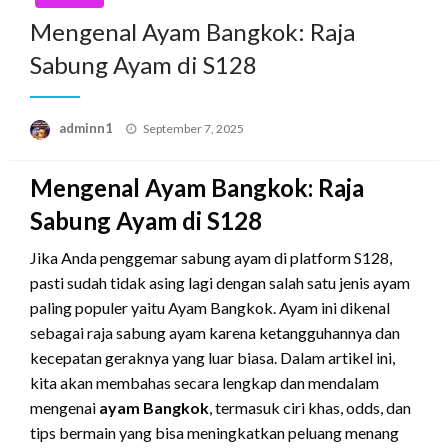
Mengenal Ayam Bangkok: Raja
Sabung Ayam di S128
Posted
adminn1
September 7, 2025
on
Mengenal Ayam Bangkok: Raja
Sabung Ayam di S128
Jika Anda penggemar sabung ayam di platform S128,
pasti sudah tidak asing lagi dengan salah satu jenis ayam
paling populer yaitu Ayam Bangkok. Ayam ini dikenal
sebagai raja sabung ayam karena ketangguhannya dan
kecepatan geraknya yang luar biasa. Dalam artikel ini,
kita akan membahas secara lengkap dan mendalam
mengenai
ayam Bangkok
, termasuk ciri khas, odds, dan
tips bermain yang bisa meningkatkan peluang menang