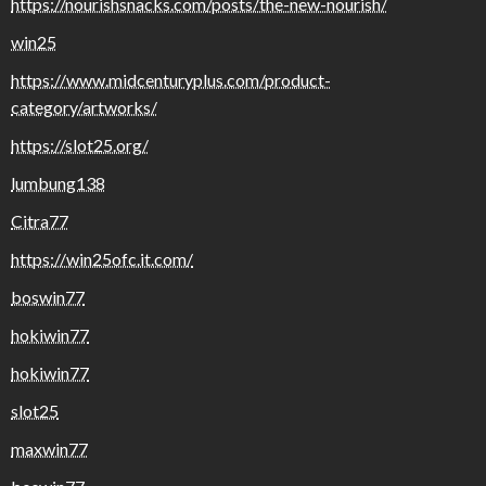
https://nourishsnacks.com/posts/the-new-nourish/
win25
https://www.midcenturyplus.com/product-
category/artworks/
https://slot25.org/
lumbung138
Citra77
https://win25ofc.it.com/
boswin77
hokiwin77
hokiwin77
slot25
maxwin77