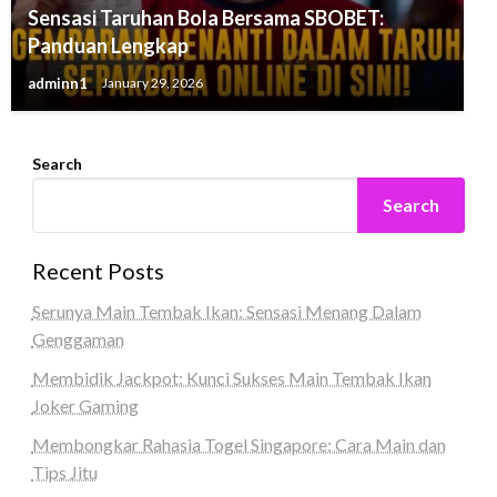
Sensasi Taruhan Bola Bersama SBOBET:
Panduan Lengkap
adminn1
January 29, 2026
Search
Search
Recent Posts
Serunya Main Tembak Ikan: Sensasi Menang Dalam
Genggaman
Membidik Jackpot: Kunci Sukses Main Tembak Ikan
Joker Gaming
Membongkar Rahasia Togel Singapore: Cara Main dan
Tips Jitu