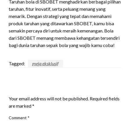
Taruhan bola di SBOBET menghadirkan berbagai pilihan
taruhan, fitur inovatif, serta peluang menang yang
menarik. Dengan strategi yang tepat dan memahami
produk taruhan yang ditawarkan SBOBET, kamu bisa
semakin percaya diri untuk meraih kemenangan. Bola
dari SBOBET memang membawa kehangatan tersendiri
bagi dunia taruhan sepak bola yang wajib kamu coba!
Tagged:
meja eksklusif
LEAVE A RESPONSE
Your email address will not be published.
Required fields
are marked
*
Comment
*