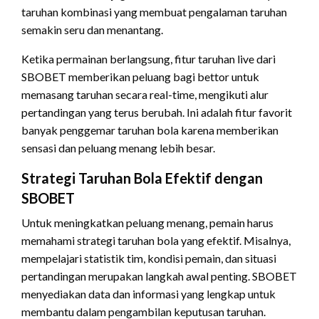
taruhan kombinasi yang membuat pengalaman taruhan
semakin seru dan menantang.
Ketika permainan berlangsung, fitur taruhan live dari
SBOBET memberikan peluang bagi bettor untuk
memasang taruhan secara real-time, mengikuti alur
pertandingan yang terus berubah. Ini adalah fitur favorit
banyak penggemar taruhan bola karena memberikan
sensasi dan peluang menang lebih besar.
Strategi Taruhan Bola Efektif dengan
SBOBET
Untuk meningkatkan peluang menang, pemain harus
memahami strategi taruhan bola yang efektif. Misalnya,
mempelajari statistik tim, kondisi pemain, dan situasi
pertandingan merupakan langkah awal penting. SBOBET
menyediakan data dan informasi yang lengkap untuk
membantu dalam pengambilan keputusan taruhan.