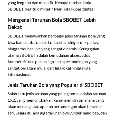
yang lengkap dan menarik. Kenapa taruhan bola
SBOBET begitu diminati? Mari kita kupas tuntas!
Mengenal Taruhan Bola SBOBET Lebih
Dekat
SBOBET menawarkan berbagai jenis taruhan bola yang
bisa kamu coba mulai dari taruhan single, mix parlay,
hingga taruhan live yang sangat dinamis. Keunggulan
utama SBOBET adalah kemudahan akses, odds
kompetitif, dan pilihan liga serta pertandingan yang
sangat beragam mulai dari liga lokal hingga liga
internasional.
Jenis Taruhan Bola yang Populer di SBOBET
Salah satu jenis taruhan yang paling ramai adalah taruhan
1X2, yang memungkinkan kamu memilih tim mana yang
akan menang atau apakah pertandingan akan berakhir
seri. Selain itu, ada juga taruhan over/under, handicap, dan