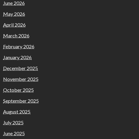
June 2026
May 2026
April 2026
March 2026
February 2026
January 2026
December 2025
November 2025
October 2025
September 2025
August 2025
July 2025
June 2025