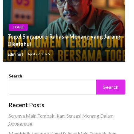
TOGEL
Togel Singapore: Rahasia Menang yang Jarang
Diketahui
adminn1
April 27, 2026
Search
Search
Recent Posts
Serunya Main Tembak Ikan: Sensasi Menang Dalam
Genggaman
Membidik Jackpot: Kunci Sukses Main Tembak Ikan