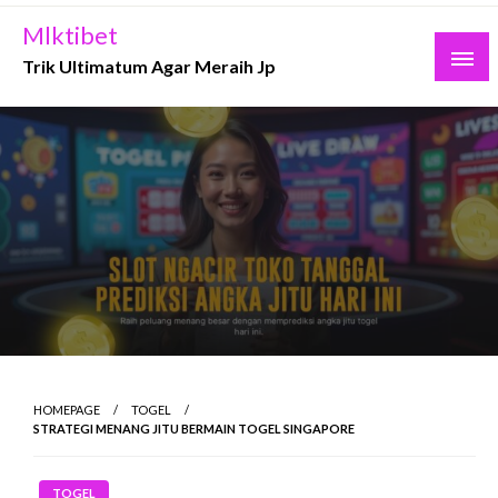
Skip
Mlktibet
to
Trik Ultimatum Agar Meraih Jp
content
HOMEPAGE
TOGEL
STRATEGI MENANG JITU BERMAIN TOGEL SINGAPORE
TOGEL