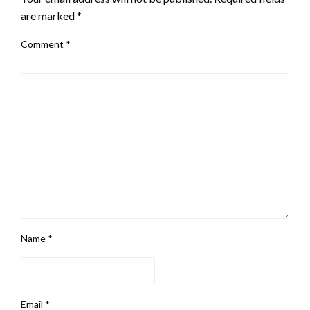
are marked
*
Comment
*
Name
*
Email
*