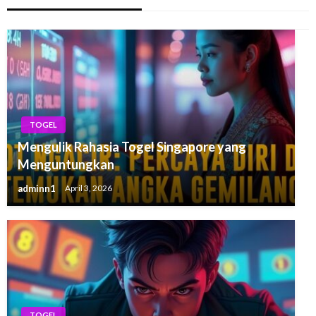
TOGEL
Mengulik Rahasia Togel Singapore yang
Menguntungkan
adminn1
April 3, 2026
TOGEL