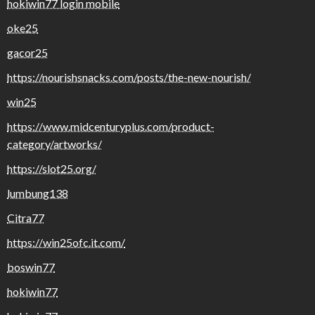
hokiwin77 login mobile
oke25
gacor25
https://nourishsnacks.com/posts/the-new-nourish/
win25
https://www.midcenturyplus.com/product-
category/artworks/
https://slot25.org/
lumbung138
Citra77
https://win25ofc.it.com/
boswin77
hokiwin77