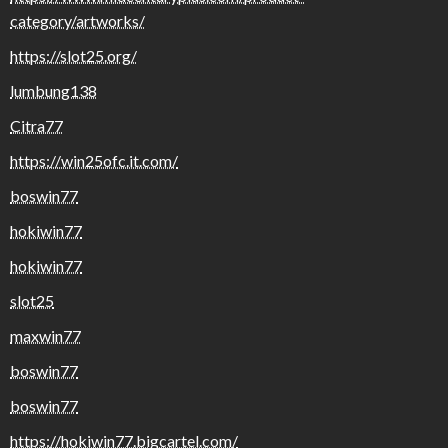
category/artworks/
https://slot25.org/
lumbung138
Citra77
https://win25ofc.it.com/
boswin77
hokiwin77
hokiwin77
slot25
maxwin77
boswin77
boswin77
https://hokiwin77.bigcartel.com/