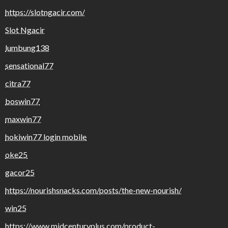
https://slotngacir.com/
Slot Ngacir
lumbung138
sensational77
citra77
boswin77
maxwin77
hokiwin77 login mobile
oke25
gacor25
https://nourishsnacks.com/posts/the-new-nourish/
win25
https://www.midcenturyplus.com/product-