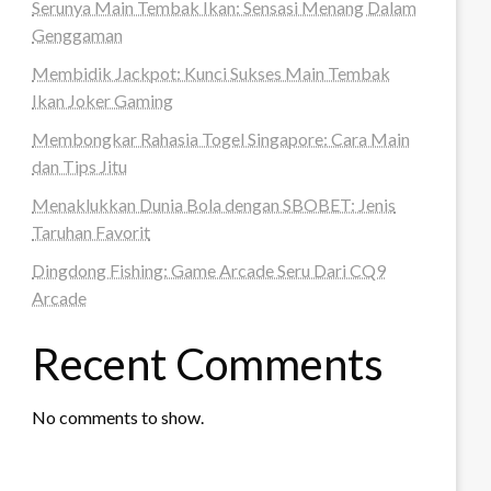
Serunya Main Tembak Ikan: Sensasi Menang Dalam
Genggaman
Membidik Jackpot: Kunci Sukses Main Tembak
Ikan Joker Gaming
Membongkar Rahasia Togel Singapore: Cara Main
dan Tips Jitu
Menaklukkan Dunia Bola dengan SBOBET: Jenis
Taruhan Favorit
Dingdong Fishing: Game Arcade Seru Dari CQ9
Arcade
Recent Comments
No comments to show.