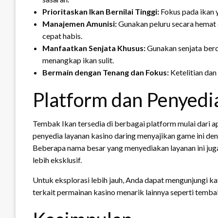
Prioritaskan Ikan Bernilai Tinggi:
Fokus pada ikan 
Manajemen Amunisi:
Gunakan peluru secara hemat 
cepat habis.
Manfaatkan Senjata Khusus:
Gunakan senjata berd
menangkap ikan sulit.
Bermain dengan Tenang dan Fokus:
Ketelitian da
Platform dan Penyedi
Tembak Ikan tersedia di berbagai platform mulai dari a
penyedia layanan kasino daring menyajikan game ini de
Beberapa nama besar yang menyediakan layanan ini ju
lebih eksklusif.
Untuk eksplorasi lebih jauh, Anda dapat mengunjungi k
terkait permainan kasino menarik lainnya seperti temba