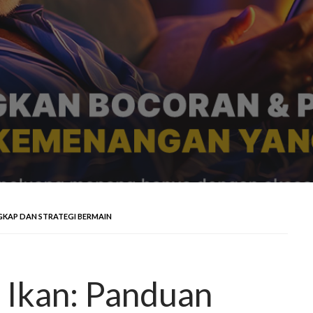
GKAP DAN STRATEGI BERMAIN
Ikan: Panduan