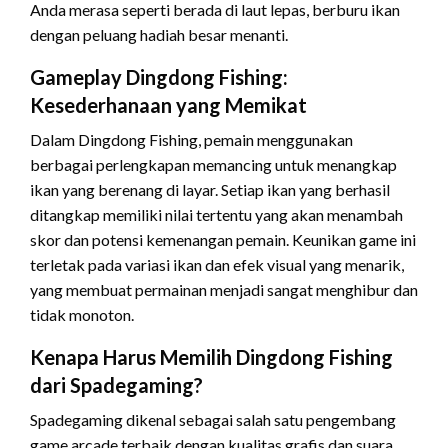
Anda merasa seperti berada di laut lepas, berburu ikan
dengan peluang hadiah besar menanti.
Gameplay Dingdong Fishing:
Kesederhanaan yang Memikat
Dalam Dingdong Fishing, pemain menggunakan
berbagai perlengkapan memancing untuk menangkap
ikan yang berenang di layar. Setiap ikan yang berhasil
ditangkap memiliki nilai tertentu yang akan menambah
skor dan potensi kemenangan pemain. Keunikan game ini
terletak pada variasi ikan dan efek visual yang menarik,
yang membuat permainan menjadi sangat menghibur dan
tidak monoton.
Kenapa Harus Memilih Dingdong Fishing
dari Spadegaming?
Spadegaming dikenal sebagai salah satu pengembang
game arcade terbaik dengan kualitas grafis dan suara