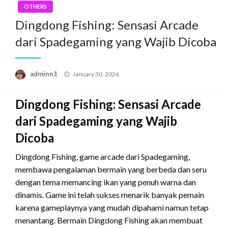
OTHERS
Dingdong Fishing: Sensasi Arcade
dari Spadegaming yang Wajib Dicoba
Posted
adminn1
January 30, 2026
on
Dingdong Fishing: Sensasi Arcade
dari Spadegaming yang Wajib
Dicoba
Dingdong Fishing, game arcade dari Spadegaming,
membawa pengalaman bermain yang berbeda dan seru
dengan tema memancing ikan yang penuh warna dan
dinamis. Game ini telah sukses menarik banyak pemain
karena gameplaynya yang mudah dipahami namun tetap
menantang. Bermain Dingdong Fishing akan membuat