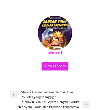
adminn1
View all posts
Post
Merkur Casino: Sensasi Bermain Live
Previous
Roulette yang Menggigit
navigation
Post
Menaklukkan Adu Ayam Dengan Sv388:
Next
Jenis Ayam, Odds, dan Provider Terpercaya