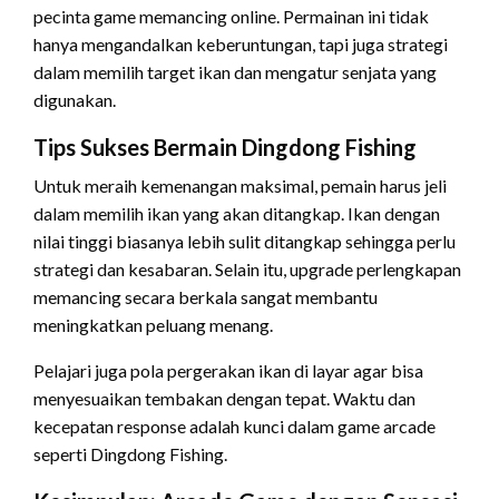
pecinta game memancing online. Permainan ini tidak
hanya mengandalkan keberuntungan, tapi juga strategi
dalam memilih target ikan dan mengatur senjata yang
digunakan.
Tips Sukses Bermain Dingdong Fishing
Untuk meraih kemenangan maksimal, pemain harus jeli
dalam memilih ikan yang akan ditangkap. Ikan dengan
nilai tinggi biasanya lebih sulit ditangkap sehingga perlu
strategi dan kesabaran. Selain itu, upgrade perlengkapan
memancing secara berkala sangat membantu
meningkatkan peluang menang.
Pelajari juga pola pergerakan ikan di layar agar bisa
menyesuaikan tembakan dengan tepat. Waktu dan
kecepatan response adalah kunci dalam game arcade
seperti Dingdong Fishing.